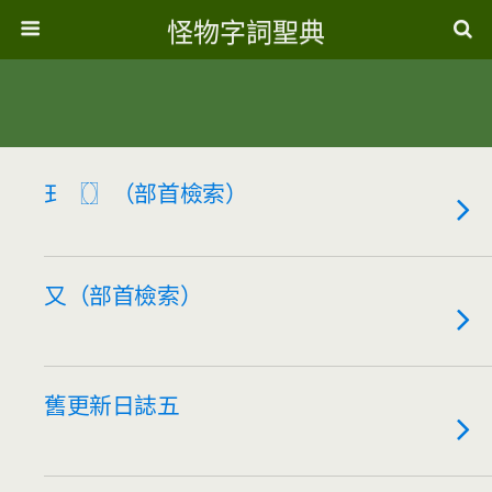
怪物字詞聖典
𤣩〖
〗（部首檢索）
又（部首檢索）
舊更新日誌五