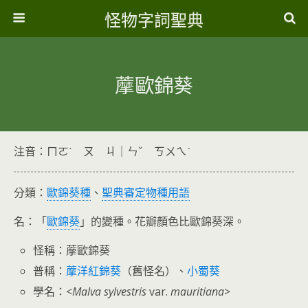
怪物字詞聖典
藦歐錦葵
注音：ㄇㄛˋ ㄡ ㄐ｜ㄣˇ ㄎㄨㄟˊ
分類：
歐錦葵種
、
聖典審定物種用語
名：「
歐錦葵
」的變種。花瓣顏色比歐錦葵深。
怪稱：藦歐錦葵
普稱：
藦洋紅錦葵
（舊怪名）、
小蜀葵
學名：<
Malva sylvestris
var.
mauritiana
>