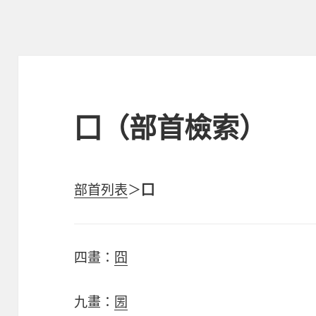
囗（部首檢索）
部首列表
＞
囗
四畫：
囧
九畫：
圐