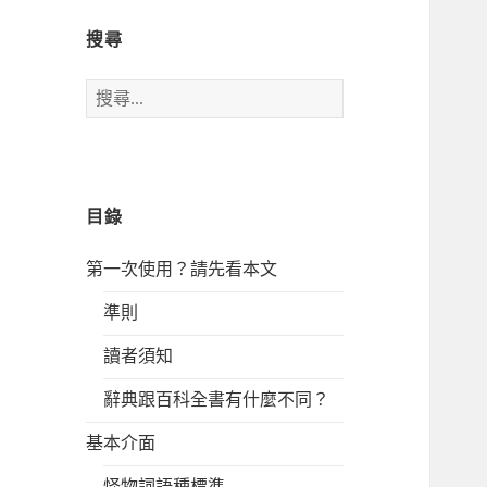
搜尋
搜
尋
關
鍵
字:
目錄
第一次使用？請先看本文
準則
讀者須知
辭典跟百科全書有什麼不同？
基本介面
怪物詞語種標準