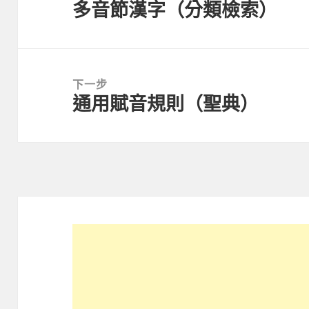
多音節漢字（分類檢索）
導
上
覽
一
篇
文
下一步
章：
通用賦音規則（聖典）
下
一
篇
文
章：