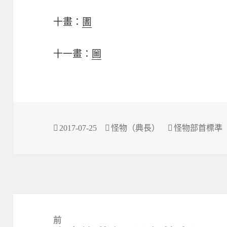
十畫：
圕
十一畫：
圙
發
作
分
2017-07-25
怪物（典長）
怪物部首標準
佈
者
類
於
文
章
前