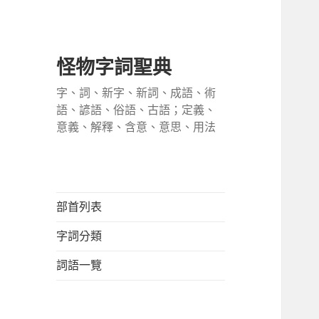
怪物字詞聖典
字、詞、新字、新詞、成語、術
語、諺語、俗語、古語；定義、
意義、解釋、含意、意思、用法
部首列表
字詞分類
詞語一覽