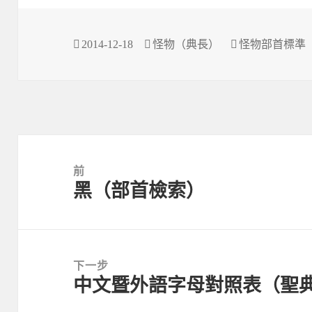
發
作
分
2014-12-18
怪物（典長）
怪物部首標準
佈
者
類
於
文
章
前
黑（部首檢索）
導
上
覽
一
篇
文
下一步
章：
中文暨外語字母對照表（聖
下
一