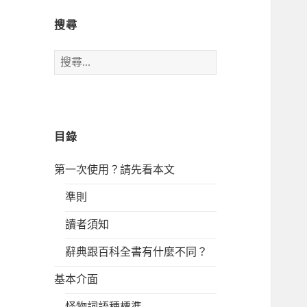
搜尋
搜
尋
關
鍵
字:
目錄
第一次使用？請先看本文
準則
讀者須知
辭典跟百科全書有什麼不同？
基本介面
怪物詞語種標準