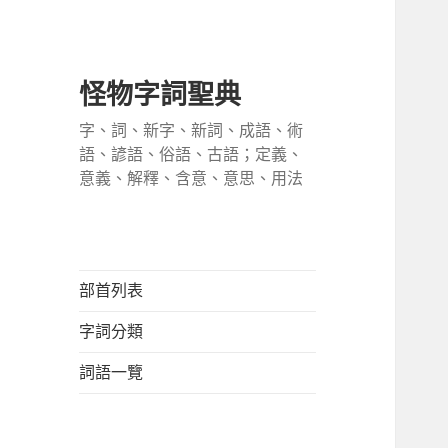
怪物字詞聖典
字、詞、新字、新詞、成語、術
語、諺語、俗語、古語；定義、
意義、解釋、含意、意思、用法
部首列表
字詞分類
詞語一覽