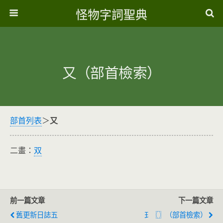
怪物字詞聖典
又（部首檢索）
部首列表
＞
又
二畫：
双
前一篇文章
下一篇文章
舊更新日誌五
𤣩〖
〗（部首檢索）