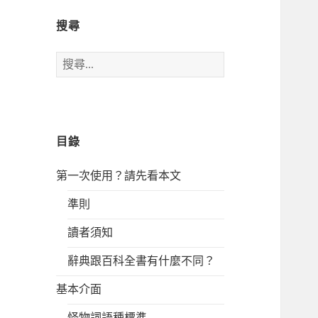
搜尋
搜
尋
關
鍵
字:
目錄
第一次使用？請先看本文
準則
讀者須知
辭典跟百科全書有什麼不同？
基本介面
怪物詞語種標準