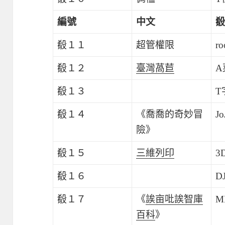
編號
中文
殽
殽１１
超管權限
r
殽１２
臺灣萵苣
A
殽１３
T
殽１４
《喬喬的奇妙冒
J
險》
殽１５
三維列印
3
殽１６
D
殽１７
《
誒亩吡誒智庫
M
百科
》