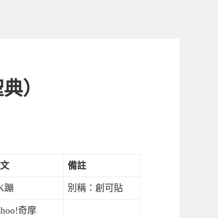
聖典）
文
備註
K蹦
別稱：創可貼
ahoo!奇摩