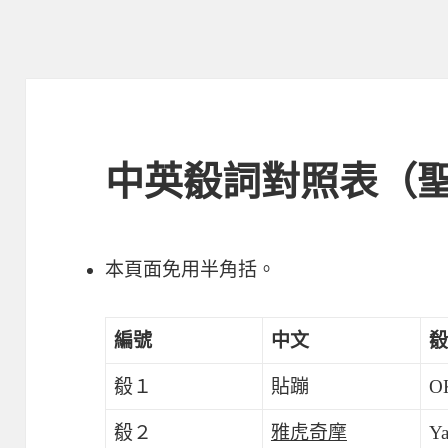
中英殽詞對照表（
本頁面免用半角括。
編號
中文
殽
殽１
貼蹦
O
殽２
雅虎奇摩
Y