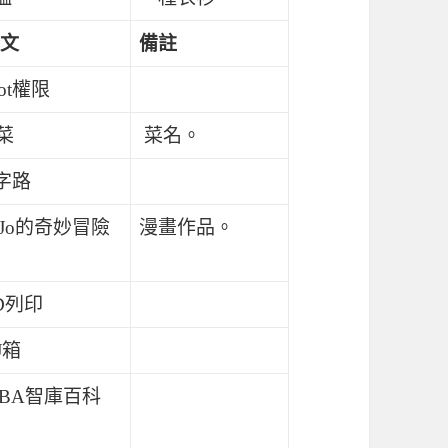
文
備註
oot權限
菜
菜名。
字路
oJo的奇妙冒險
漫畫作品。
D列印
J箱
BA智庫百科