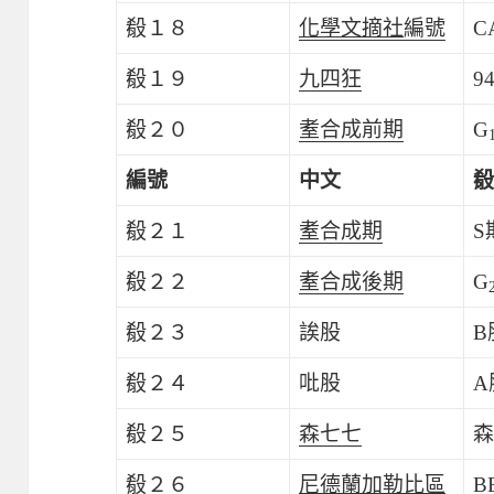
殽１８
化學文摘社
編號
C
殽１９
九四狂
9
殽２０
耊合成前期
G
編號
中文
殽
殽２１
耊合成期
S
殽２２
耊合成後期
G
殽２３
誒股
B
殽２４
吡股
A
殽２５
森七七
森
殽２６
尼德蘭加勒比區
B