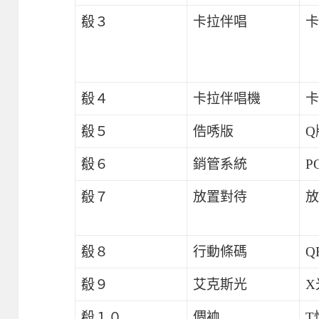
殽３
卡拉伴唱
卡
殽４
卡拉伴唱機
卡
殽５
俈唀版
Q
殽６
銷管系統
P
殽７
放置對待
放
殽８
行動條碼
Q
殽９
艾克斯光
X
殽１０
倜裇
T