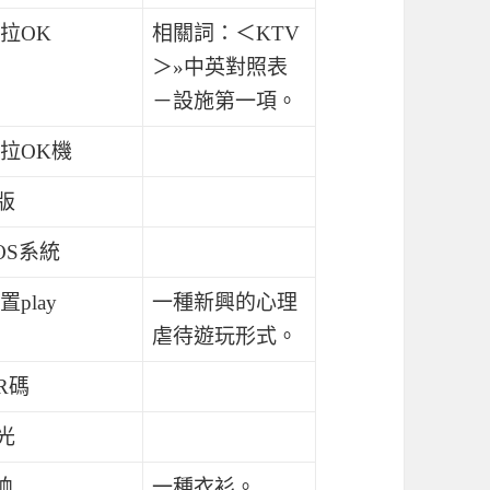
拉OK
相關詞：＜KTV
＞»中英對照表
－設施第一項。
拉OK機
版
OS系統
置play
一種新興的心理
虐待遊玩形式。
R碼
光
恤
一種衣衫。