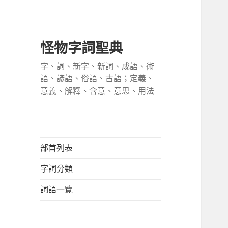
怪物字詞聖典
字、詞、新字、新詞、成語、術
語、諺語、俗語、古語；定義、
意義、解釋、含意、意思、用法
部首列表
字詞分類
詞語一覽