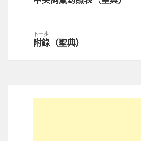
中英詞彙對照表（聖典）
覽
一
篇
文
下一步
章：
附錄（聖典）
下
一
篇
文
章：