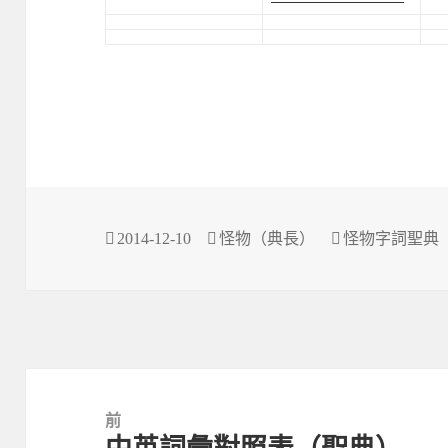
發
作
分
2014-12-10
怪物（典長）
怪物字詞聖典
佈
者
類
於
文
章
前
導
上