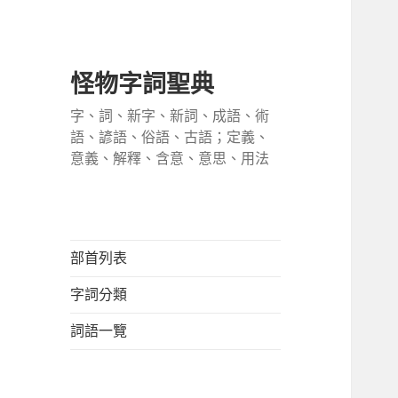
怪物字詞聖典
字、詞、新字、新詞、成語、術
語、諺語、俗語、古語；定義、
意義、解釋、含意、意思、用法
部首列表
字詞分類
詞語一覽