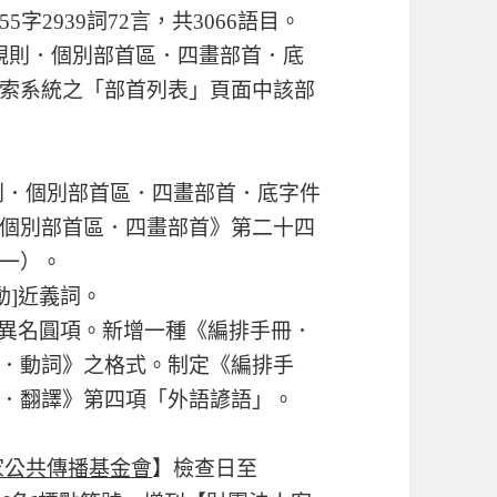
2939詞72言，共3066語目。
《怪物部首規則．個別部首區．四畫部首．底
索系統之「部首列表」頁面中該部
首規則．個別部首區．四畫部首．底字件
個別部首區．四畫部首》第二十四
一）。
[動]近義詞。
名]建立異名圓項。新增一種《編排手冊．
．動詞》之格式。制定《編排手
．翻譯》第四項「外語諺語」。
家公共傳播基金會
】檢查日至