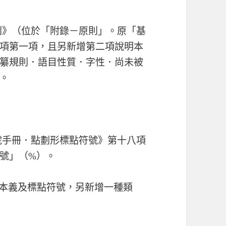
字規則》（位於「附錄－原則」。原「基
項第一項，且另新增第二項說明本
纂規則．語目性質．字性．尚未被
。
點符號手冊．點劃形標點符號》第十八項
號」（%）。
名]基本義及標點符號，另新增一種類