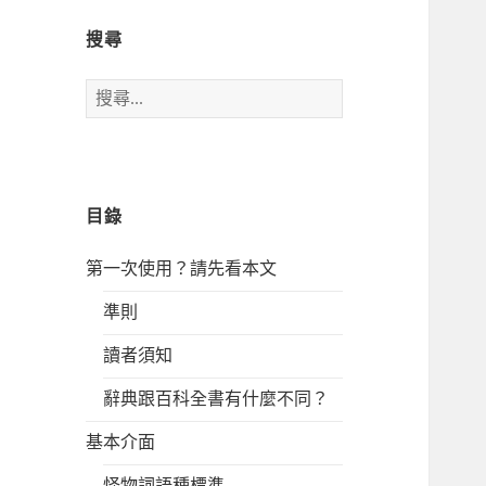
搜尋
搜
尋
關
鍵
字:
目錄
第一次使用？請先看本文
準則
讀者須知
辭典跟百科全書有什麼不同？
基本介面
怪物詞語種標準