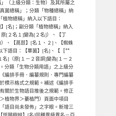
種總稱」（上級分類：生物）及其所屬之
真菌總稱」；分類「物種總稱」納
類「植物總稱」納入以下語目：
鱲】[名]；副分類「植物總稱」納入
原[２名１]變為[２名]）、【丁
動）、【萵苣】[名１、２]、【蜘蛛
以下語目：【蕐菌】[名]、【
〚⺿
１名]（原[１－２音詷]變為[１－２
）。分類「生物分類用語」之上級分
《編排手冊．編纂規則．專門編纂
於標示格式之規範。補述《編排手
有關於生物語目推後之規範。修正
＞植物界＞虆植門）頁面中項目
「語目尚未發佈」之字眼。新增三
【斑腿樹蛙】[名]同種異級異名－亞