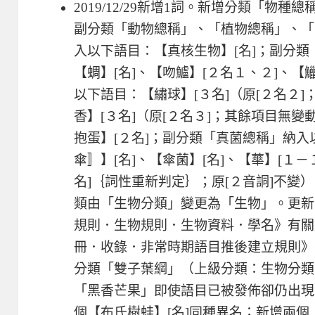
2019/12/29新增1詞。新增分類「物
副分類「動物總稱」、「植物總稱」、「
入以下語目：【真核生物】[名]；副分
【蜩】[名]、【吻鱸】[２名１、２]、【
以下語目：【繡球】[３名]（原[２名２]；
香】[３名]（原[２名３]；其餘項目無變
抱蛋】[２名]；副分類「真菌總稱」納入
傘〛】[名]、【傘菌】[名]、【蕐】[１－
名]｛詞性重新判定｝；原[２音詷]不變
類由「生物分類」變更為「生物」。更新
規則．生物規則．生物資料．學名》有關
冊．收錄．非常時期語目推後建立規則》
分類「雙子葉綱」（上級分類：生物分類
「黑香芒果」即使語目已被發佈卻仍出現
個【布氏樹蛙】[名]同種異名；新增兩個