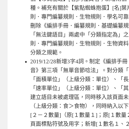
種。補充有關於【紫點蜘蛛抱蛋】[名]
則．專門編纂規則．生物規則．學名可靠
刪除《編排手冊．編纂規則．基礎編纂規
「無法鍵語目」兩處中「分類指定為」之
則．專門編纂規則．生物規則．生物資料
分類之規範。
2019/12/28新增3字4詞。制定《編
音》第三項「無單音節唸法」。對分類「
「面積單位」（上級分類：單位）、「長
「速率單位」（上級分類：單位）、「其
建立語目未被處理區，同時移入該頁面未
（上級分類：食＞食物），同時納入以下
[２－２數量]（原[１數量１]；原[１數量
頁面標點符號及用字；新增[１數名１、２