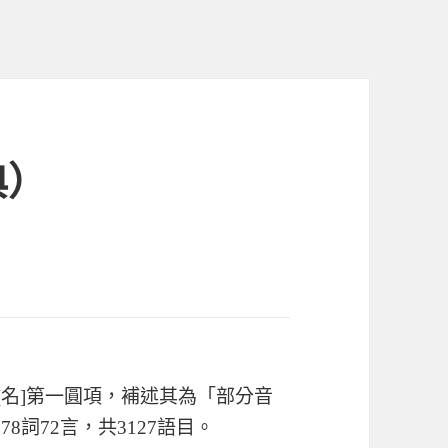
典）
包】[名]第一圓項，補述其為「部分音
8詞72言，共3127語目。