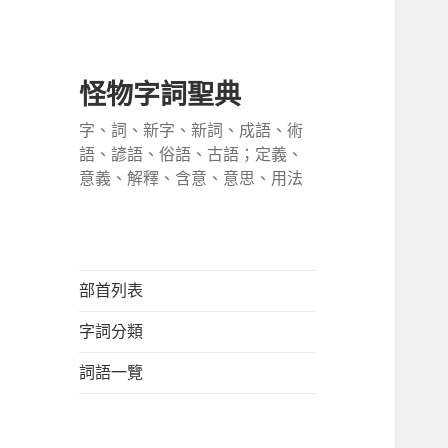
怪物字詞聖典
字、詞、新字、新詞、成語、術
語、諺語、俗語、古語；定義、
意義、解釋、含意、意思、用法
部首列表
字詞分類
詞語一覽