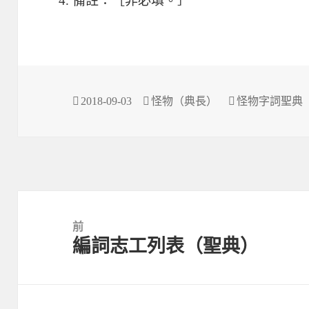
備註：［非必填。］
發
作
分
2018-09-03
怪物（典長）
怪物字詞聖典
佈
者
類
於
文
章
前
編詞志工列表（聖典）
導
上
覽
一
篇