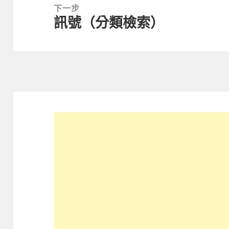
文
下一步
章：
訊號（分類檢索）
下
一
篇
文
章：