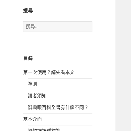
搜尋
搜
尋
關
鍵
字:
目錄
第一次使用？請先看本文
準則
讀者須知
辭典跟百科全書有什麼不同？
基本介面
怪物詞語種標準