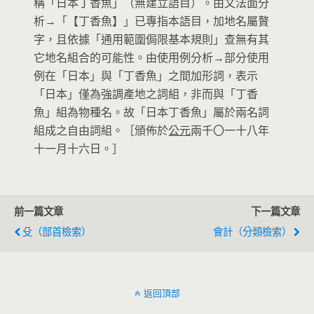
稱「日本丁香魚」（無建立語目）。由文法面分
析→「【丁香魚】」已專指本語目，加地名屬贅
字，且依據「通用範圍侷限基本規則」查無有其
它地名組合的可能性。由使用例分析→部分使用
例在「日本」與「丁香魚」之間加形詞，表示
「日本」僅為強調產地之詞組，非而與「丁香
魚」組為物種名。故「日本丁香魚」屬於兩名詞
組成之自由詞組。［頒佈於
公元
兩千〇一十八年
十一月十六日。］
前一篇文章
下一篇文章
殳（部首檢索）
會計（分類檢索）
返回頂部