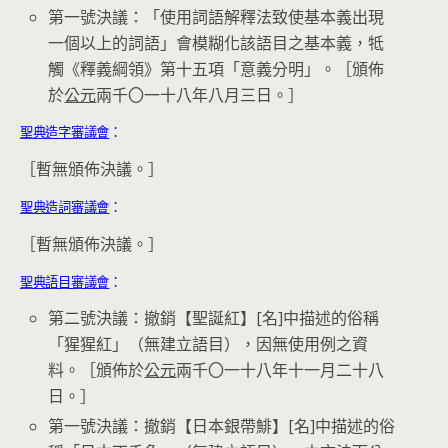
第一號決議：「使用詞語解釋法致使基本義出現
一個以上的詞語」會模糊化該語目之基本義，牴
觸《釋義綱領》第十五項「意義分明」。［頒佈
於
公元
兩千〇一十八年八月三日。］
聖典造字審議會
：
［暫無頒佈決議。］
聖典造詞審議會
：
［暫無頒佈決議。］
聖典語目審議會
：
第二號決議：撤銷【聖誕紅】[名]中描述的俗稱
「猩猩紅」（無建立語目），因無使用例之資
料。［頒佈於
公元
兩千〇一十八年十一月二十八
日。］
第一號決議：撤銷【日本銀帶鯡】[名]中描述的俗