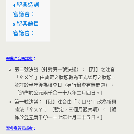
聖典造詞
4
審議會：
聖典語目
5
審議會：
聖典注音審議會
：
第二號決議（針對第一號決議）：【瓩】之注音
「ㄔㄨㄚˋ」由暫定之狀態轉為正式認可之狀態，
並訂於半年後為檢查日（另行檢查有無問題）。
［頒佈於
公元
兩千〇一十八年二月四日。］
第一號決議：【瓩】注音由「ㄑㄩㄢˋ」改為新興
唸法「ㄔㄨㄚˋ」（暫定，三個月觀察期）。［頒
佈於
公元
兩千〇一十七年七月二十五日。］
聖典意義審議會
：