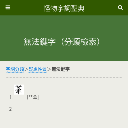
怪物字詞聖典
無法鍵字（分類檢索）
字詞分類
＞
疑慮性質
＞
無法鍵字
〚⺿傘〛