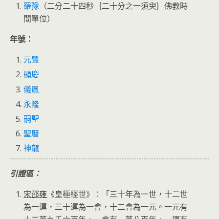
羅豫
（二分二十四秒｛二十分之一須臾｝佛教時
間單位）
年號：
元豐
顯慶
儀鳳
永隆
嗣聖
聖曆
神龍
引證區：
宋邵雍
《皇極經世》：「三十年為一世，十二世
為一運，三十運為一會，十二會為一元。一元有