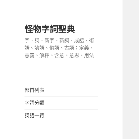
怪物字詞聖典
字、詞、新字、新詞、成語、術
語、諺語、俗語、古語；定義、
意義、解釋、含意、意思、用法
部首列表
字詞分類
詞語一覽