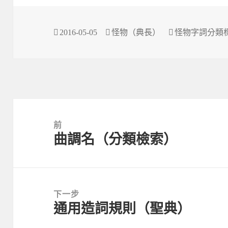
發
作
分
2016-05-05
怪物（典長）
怪物字詞分類
佈
者
類
於
文
章
前
曲調名（分類檢索）
導
上
覽
一
篇
文
下一步
章：
通用造詞規則（聖典）
下
一