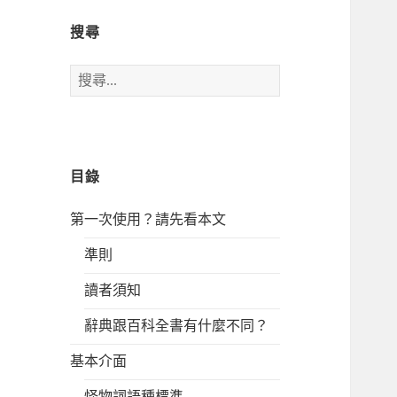
搜尋
搜
尋
關
鍵
字:
目錄
第一次使用？請先看本文
準則
讀者須知
辭典跟百科全書有什麼不同？
基本介面
怪物詞語種標準