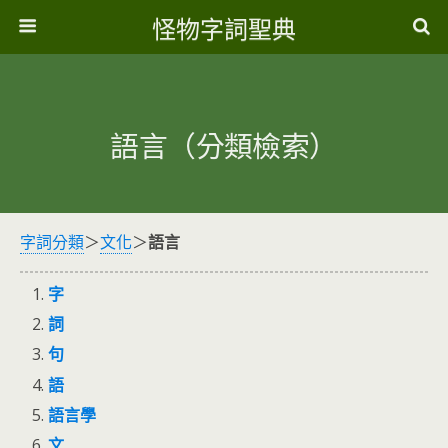
怪物字詞聖典
語言（分類檢索）
字詞分類
＞
文化
＞
語言
字
詞
句
語
語言學
文