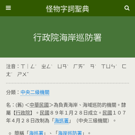
怪物字詞聖典
行政院海岸巡防署
注音：ㄒ｜ㄥˊ ㄓㄥˋ ㄩㄢˋ ㄏㄞˇ ㄢˋ ㄒㄩㄣˊ ㄈ
ㄤˊ ㄕㄨˇ
分類：
中央二級機關
名：(舊) ＜
中華民國
＞為負責海岸、海域巡防的機關。隸
屬【
行政院
】。
民國
８９年１月２８日成立。
民國
１０７
年４月２８日改制為「
海巡署
」（中央三級機關）。
簡稱「
海巡署
」、「
海岸巡防署
」。