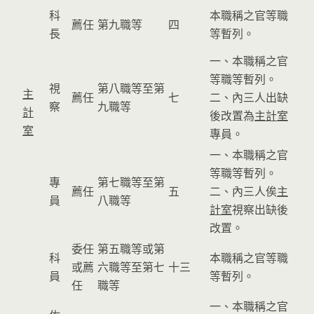
科
本職稱之官等職
薦任
第九職等
四
長
等暫列。
一、本職稱之官
等職等暫列。
視
第八職等至第
主
薦任
七
二、內三人出缺
察
九職等
計
後改置為
主計室
室
專員。
一、本職稱之官
等職等暫列。
專
第七職等至第
薦任
五
二、內三人俟
主
員
八職等
計室
視察出缺後
改置。
委任
第五職等或第
科
本職稱之官等職
或薦
六職等至第七
十三
員
等暫列。
任
職等
一、本職稱之官