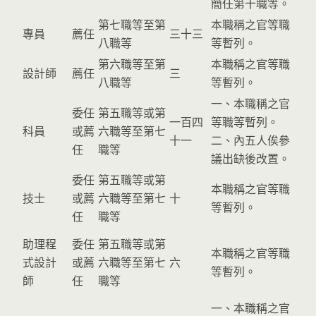
簡任第十職等。
第七職等至第
本職稱之官等職
專員
薦任
三十三
八職等
等暫列。
第六職等至第
本職稱之官等職
設計師
薦任
三
八職等
等暫列。
一、本職稱之官
委任
第五職等或第
一百四
等職等暫列。
科員
或薦
六職等至第七
十一
二、內五人俟參
任
職等
議出缺後改置。
委任
第五職等或第
本職稱之官等職
技士
或薦
六職等至第七
十
等暫列。
任
職等
助理程
委任
第五職等或第
本職稱之官等職
式設計
或薦
六職等至第七
六
等暫列。
師
任
職等
一、本職稱之官