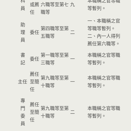
科
本職稱之官等職
或薦
六職等至第七
九
員
等暫列。
任
職等
一、本職稱之官
助
第四職等至第
等職等暫列。
理
委任
二
五職等
二、內一人得列
員
薦任第六職等。
書
第一職等至第
本職稱之官等職
委任
一
記
三職等
等暫列。
薦任
第九職等至第
本職稱之官等職
主任
至簡
一
十職等
等暫列。
任
專
薦任
門
第九職等至第
本職稱之官等職
至簡
二
委
十職等
等暫列。
任
員