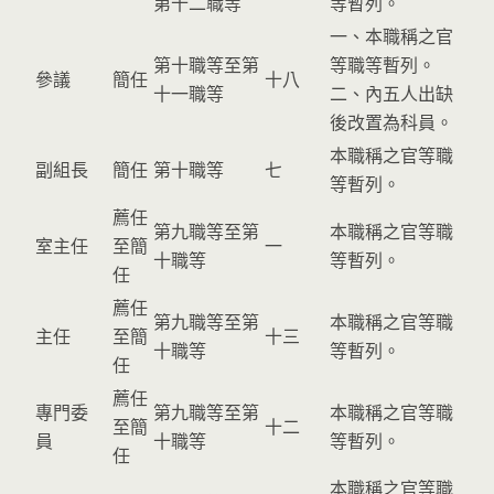
第十二職等
等暫列。
一、本職稱之官
第十職等至第
等職等暫列。
參議
簡任
十八
十一職等
二、內五人出缺
後改置為科員。
本職稱之官等職
副組長
簡任
第十職等
七
等暫列。
薦任
第九職等至第
本職稱之官等職
室主任
至簡
一
十職等
等暫列。
任
薦任
第九職等至第
本職稱之官等職
主任
至簡
十三
十職等
等暫列。
任
薦任
專門委
第九職等至第
本職稱之官等職
至簡
十二
員
十職等
等暫列。
任
本職稱之官等職