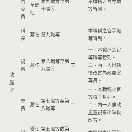
門
第九職等至第
本職稱之官等職
至簡
一
委
十職等
等暫列。
任
員
科
本職稱之官等職
薦任
第九職等
二
長
等暫列。
一、本職稱之官
等職等暫列。
視
第八職等至第
薦任
三
二、內一人出缺
察
九職等
後改置為
政風室
政
專員。
風
一、本職稱之官
室
等職等暫列。
專
第七職等至第
薦任
二
二、內一人俟
政
員
八職等
風室
視察出缺後
改置。
委任
第五職等或第