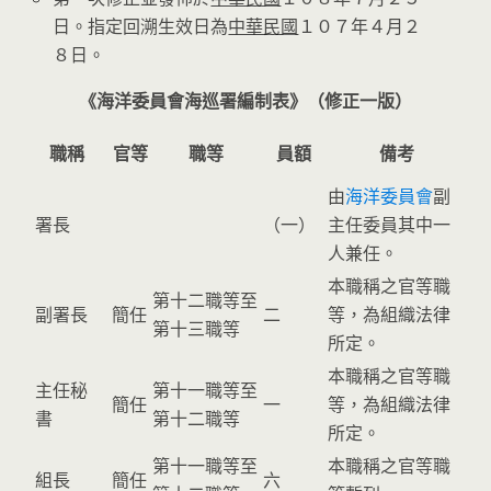
日。指定回溯生效日為
中華民國
１０７年４月２
８日。
《海洋委員會海巡署編制表》（修正一版）
職稱
官等
職等
員額
備考
由
海洋委員會
副
署長
（一）
主任委員其中一
人兼任。
本職稱之官等職
第十二職等至
副署長
簡任
二
等，為組織法律
第十三職等
所定。
本職稱之官等職
主任秘
第十一職等至
簡任
一
等，為組織法律
書
第十二職等
所定。
第十一職等至
本職稱之官等職
組長
簡任
六