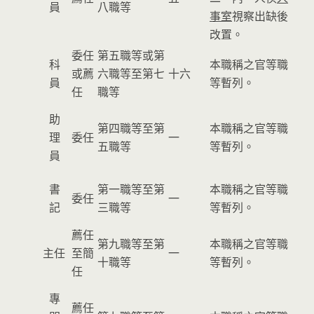
員
八職等
事室
視察出缺後
改置。
委任
第五職等或第
科
本職稱之官等職
或薦
六職等至第七
十六
員
等暫列。
任
職等
助
第四職等至第
本職稱之官等職
理
委任
一
五職等
等暫列。
員
書
第一職等至第
本職稱之官等職
委任
一
記
三職等
等暫列。
薦任
第九職等至第
本職稱之官等職
主任
至簡
一
十職等
等暫列。
任
專
薦任