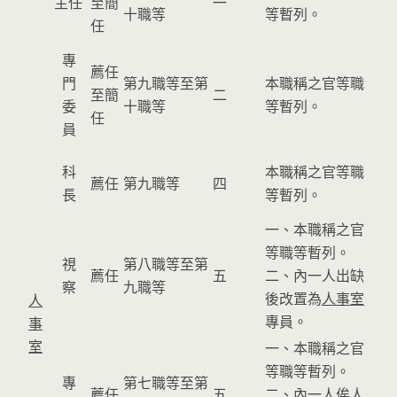
主任
至簡
一
十職等
等暫列。
任
專
薦任
門
第九職等至第
本職稱之官等職
至簡
二
委
十職等
等暫列。
任
員
科
本職稱之官等職
薦任
第九職等
四
長
等暫列。
一、本職稱之官
等職等暫列。
視
第八職等至第
薦任
五
二、內一人出缺
察
九職等
後改置為
人事室
人
專員。
事
室
一、本職稱之官
等職等暫列。
專
第七職等至第
薦任
五
二、內一人俟
人