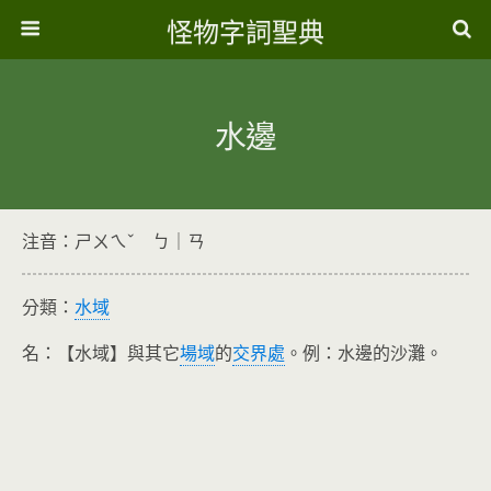
怪物字詞聖典
水邊
注音：ㄕㄨㄟˇ ㄅ｜ㄢ
分類：
水域
名：【水域】與其它
場域
的
交界處
。例：水邊的沙灘。