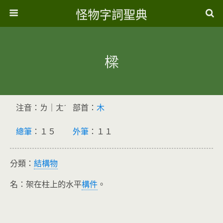
怪物字詞聖典
樑
注音：ㄌ｜ㄤˊ
部首：
木
總筆
：１５
外筆
：１１
分類：
結構物
名：架在柱上的水平
構件
。