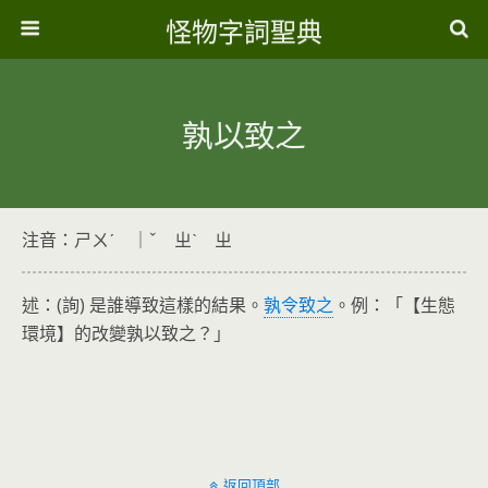
怪物字詞聖典
孰以致之
注音：ㄕㄨˊ ｜ˇ ㄓˋ ㄓ
述：(詢) 是誰導致這樣的結果。
孰令致之
。例：「【生態
環境】的改變孰以致之？」
返回頂部