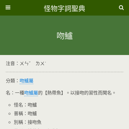
怪物字詞聖典
吻鱸
注音：ㄨㄣˇ ㄌㄨˊ
分類：
吻鱸屬
名：一種
吻鱸屬
的【熱帶魚】。以接吻的習性而聞名。
怪名：吻鱸
普稱：吻鱸
別稱：接吻魚