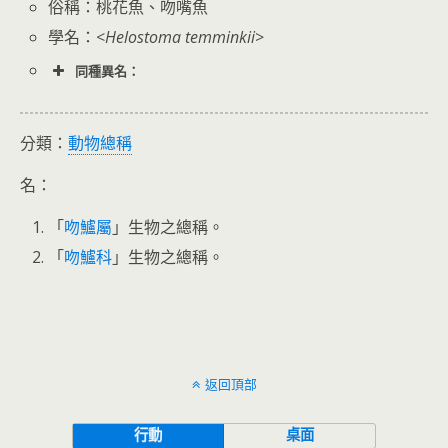
俗稱：桃花魚、吻嘴魚
學名：<
Helostoma temminkii
>
同種異名：
分類：
動物總稱
名：
「
吻鱸屬
」生物之總稱。
「
吻鱸科
」生物之總稱。
返回頂部
行動
桌面