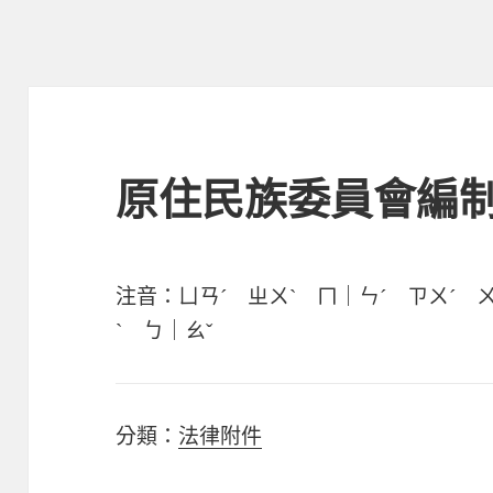
原住民族委員會編
注音：ㄩㄢˊ ㄓㄨˋ ㄇ｜ㄣˊ ㄗㄨˊ 
ˋ ㄅ｜ㄠˇ
分類：
法律附件