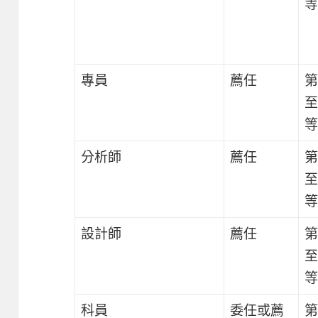
等
專員
薦任
第
至
等
分析師
薦任
第
至
等
設計師
薦任
第
至
等
科員
委任或薦
第