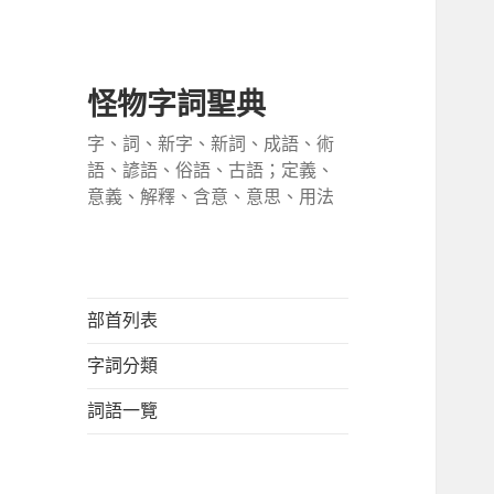
怪物字詞聖典
字、詞、新字、新詞、成語、術
語、諺語、俗語、古語；定義、
意義、解釋、含意、意思、用法
部首列表
字詞分類
詞語一覽