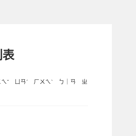
制表
ㄨㄟˇ ㄩㄢˊ ㄏㄨㄟˋ ㄅ｜ㄢ ㄓ