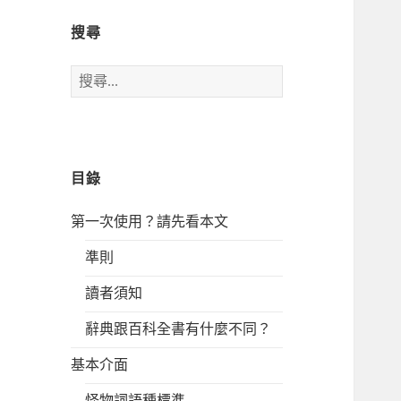
搜尋
搜
尋
關
鍵
字:
目錄
第一次使用？請先看本文
準則
讀者須知
辭典跟百科全書有什麼不同？
基本介面
怪物詞語種標準