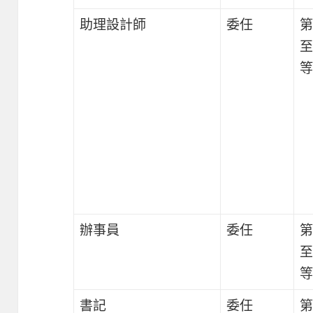
助理設計師
委任
第
至
等
辦事員
委任
第
至
等
書記
委任
第