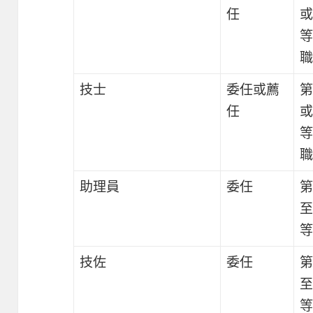
任
或
等
職
技士
委任或薦
第
任
或
等
職
助理員
委任
第
至
等
技佐
委任
第
至
等