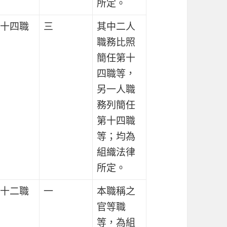
所定。
十四職
三
其中二人
職務比照
簡任第十
四職等，
另一人職
務列簡任
第十四職
等；均為
組織法律
所定。
十二職
一
本職稱之
官等職
等，為組