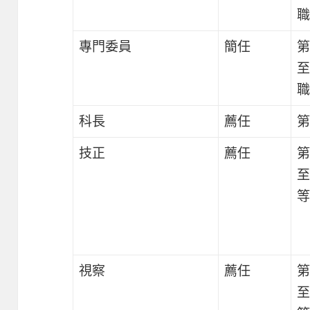
職
專門委員
簡任
第
至
職
科長
薦任
第
技正
薦任
第
至
等
視察
薦任
第
至