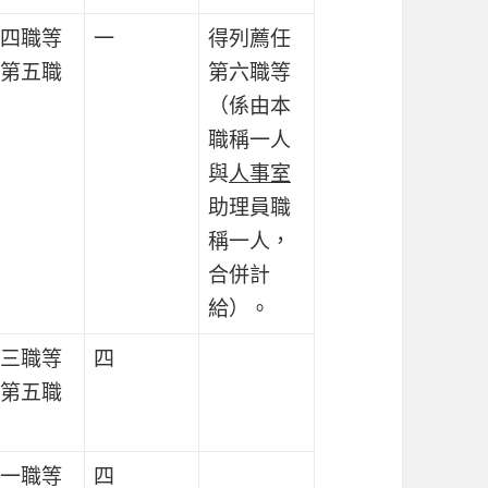
四職等
一
得列薦任
第五職
第六職等
（係由本
職稱一人
與
人事室
助理員職
稱一人，
合併計
給）。
三職等
四
第五職
一職等
四